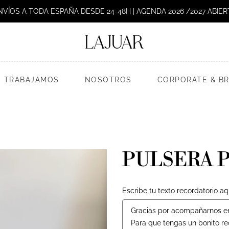
NVÍOS A TODA ESPAÑA DESDE 24-48H | AGENDA 2026 /2027 ABIER
 TRABAJAMOS
NOSOTROS
CORPORATE & B
PULSERA P
Escribe tu texto recordatorio aq