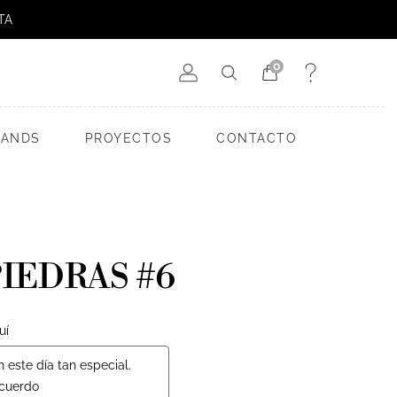
TA
0
RANDS
PROYECTOS
CONTACTO
IEDRAS #6
uí