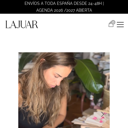
ENVÍOS A TODA ESPAÑA DESDE 24-48H |
AGENDA 2026 /2027 ABIERTA
0