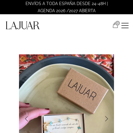
ENVÍOS A TODA ESPAÑA DESDE 24-48H |
AGENDA 2026 /2027 ABIERTA
0