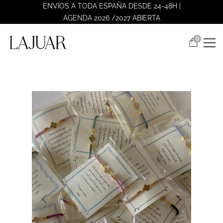
ENVÍOS A TODA ESPAÑA DESDE 24-48H |
AGENDA 2026 /2027 ABIERTA
0