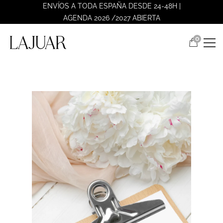
ENVÍOS A TODA ESPAÑA DESDE 24-48H |
AGENDA 2026 /2027 ABIERTA
0