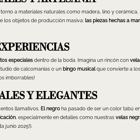
n torno a materiales naturales como madera, lino y cerámica,
de los objetos de producción masiva:
las piezas hechas a ma
EXPERIENCIAS
os especiales
dentro de la boda. Imagina un rincón con
vela
 studio de calcomanías o un
bingo musical
que convierte a lo
dos imborrables!
ALES Y ELEGANTES
entos llamativos.
El negro
ha pasado de ser un color tabú e
icación
, especialmente en detalles como nuestras
velas neg
a junio 2025!).