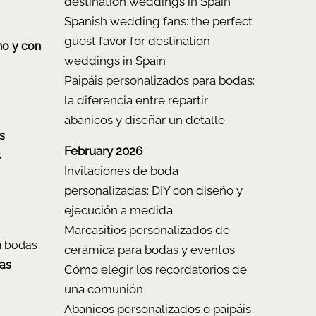
destination weddings in Spain
Spanish wedding fans: the perfect
guest favor for destination
no y con
weddings in Spain
Paipáis personalizados para bodas:
la diferencia entre repartir
abanicos y diseñar un detalle
s
February 2026
s
Invitaciones de boda
personalizadas: DIY con diseño y
ejecución a medida
Marcasitios personalizados de
n bodas
cerámica para bodas y eventos
ras
Cómo elegir los recordatorios de
una comunión
Abanicos personalizados o paipáis