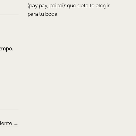
(pay pay, paipai): qué detalle elegir
para tu boda
iempo.
iente
→