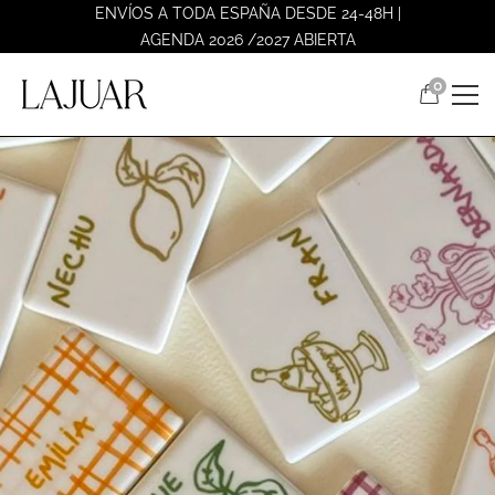
ENVÍOS A TODA ESPAÑA DESDE 24-48H |
AGENDA 2026 /2027 ABIERTA
0