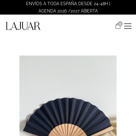
ENVÍOS A TODA ESPAÑA DESDE 24-48H |
AGENDA 2026 /2027 ABIERTA
0