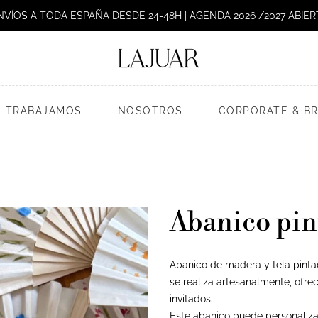
NVÍOS A TODA ESPAÑA DESDE 24-48H | AGENDA 2026 /2027 ABIER
 TRABAJAMOS
NOSOTROS
CORPORATE & B
Abanico pin
Abanico de madera y tela pinta
se realiza artesanalmente, ofrec
invitados.
Este abanico puede personalizar