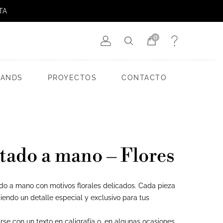
TA
0
RANDS
PROYECTOS
CONTACTO
tado a mano – Flores
do a mano con motivos florales delicados. Cada pieza
iendo un detalle especial y exclusivo para tus
se con un texto en caligrafía o, en algunas ocasiones,