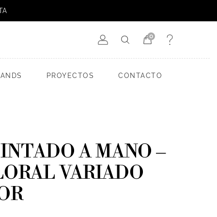
TA
0
RANDS
PROYECTOS
CONTACTO
INTADO A MANO –
LORAL VARIADO
OR