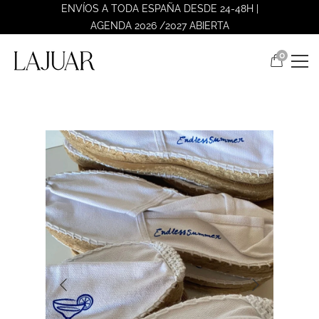
ENVÍOS A TODA ESPAÑA DESDE 24-48H |
AGENDA 2026 /2027 ABIERTA
0