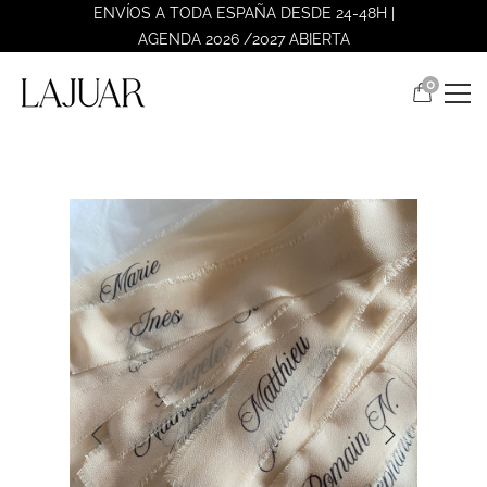
ENVÍOS A TODA ESPAÑA DESDE 24-48H |
AGENDA 2026 /2027 ABIERTA
0