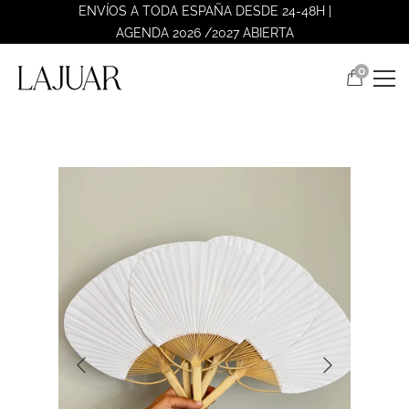
ENVÍOS A TODA ESPAÑA DESDE 24-48H |
AGENDA 2026 /2027 ABIERTA
0