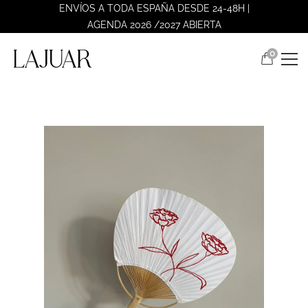
ENVÍOS A TODA ESPAÑA DESDE 24-48H |
AGENDA 2026 /2027 ABIERTA
0