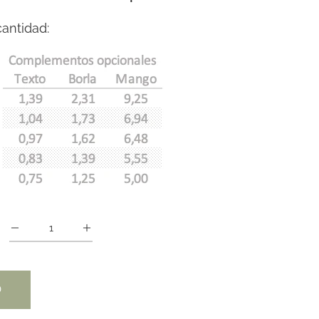
antidad:
O