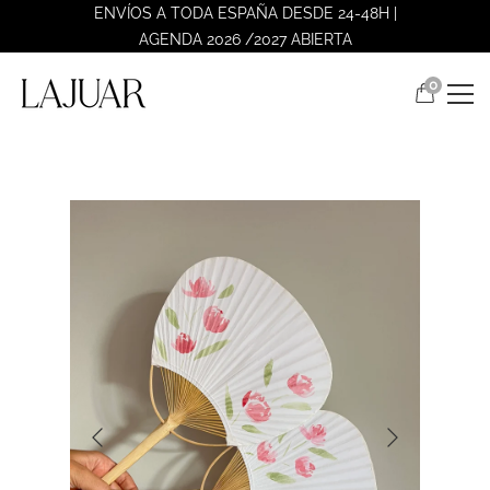
ENVÍOS A TODA ESPAÑA DESDE 24-48H |
AGENDA 2026 /2027 ABIERTA
0