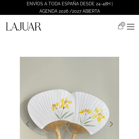
ENVÍOS A TODA ESPAÑA DESDE 24-48H |
AGENDA 2026 /2027 ABIERTA
0