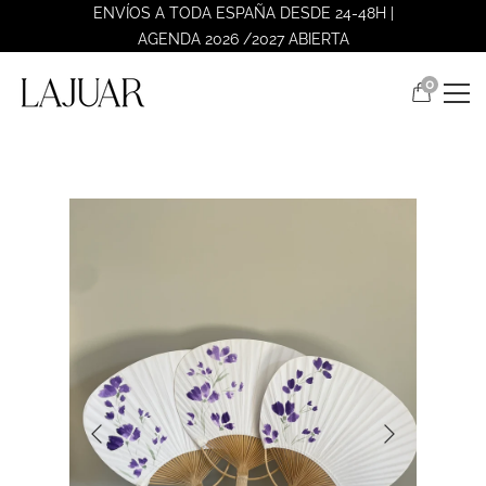
ENVÍOS A TODA ESPAÑA DESDE 24-48H |
AGENDA 2026 /2027 ABIERTA
0