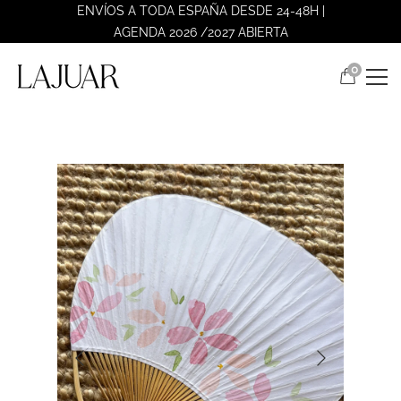
ENVÍOS A TODA ESPAÑA DESDE 24-48H |
AGENDA 2026 /2027 ABIERTA
0