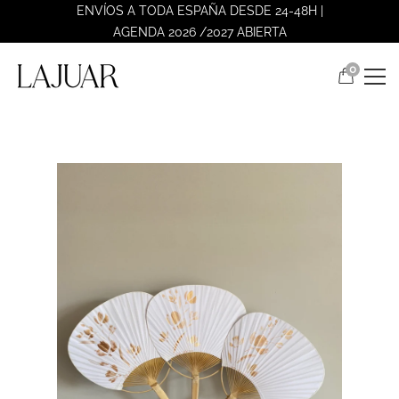
ENVÍOS A TODA ESPAÑA DESDE 24-48H |
AGENDA 2026 /2027 ABIERTA
0