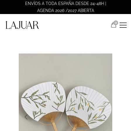
ENVÍOS A TODA ESPAÑA DESDE 24-48H |
AGENDA 2026 /2027 ABIERTA
0