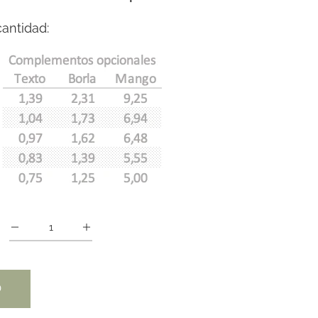
antidad:
O