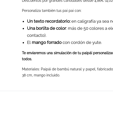
Descuentos por grandes cantidades desde 4,86€ (4,02
Personaliza también tus pai pai con:
Un texto recordatorio:
en caligrafía ya sea n
Una borlita de color
: más de 50 colores a el
contacto).
El
mango forrado
con cordón de yute.
Te enviaremos una simulación de tu paipái personalizad
todos.
Materiales: Paipái de bambú natural y papel, fabricado
38 cm, mango incluido.