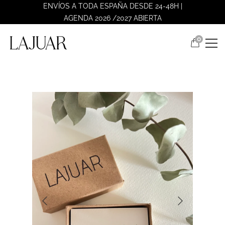
ENVÍOS A TODA ESPAÑA DESDE 24-48H |
AGENDA 2026 /2027 ABIERTA
0