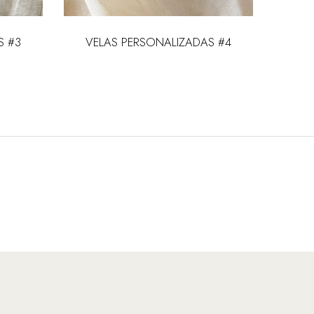
S #3
VELAS PERSONALIZADAS #4
VELA 