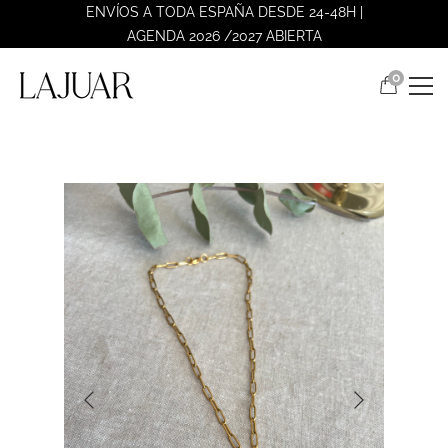
ENVÍOS A TODA ESPAÑA DESDE 24-48H |
AGENDA 2026 /2027 ABIERTA
0