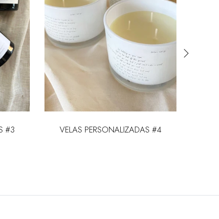
S #3
VELAS PERSONALIZADAS #4
VELA 