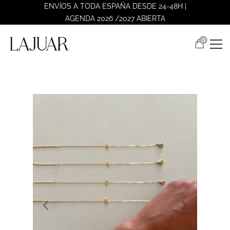
ENVÍOS A TODA ESPAÑA DESDE 24-48H |
AGENDA 2026 /2027 ABIERTA
0