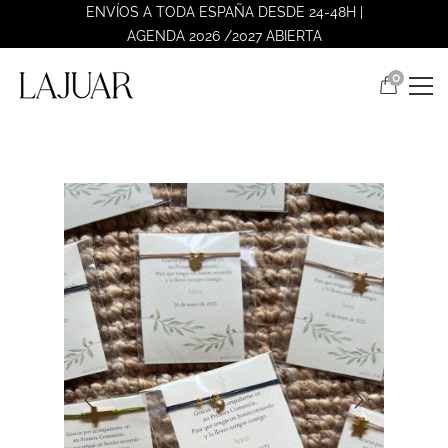
ENVÍOS A TODA ESPAÑA DESDE 24-48H |
AGENDA 2026 /2027 ABIERTA
0