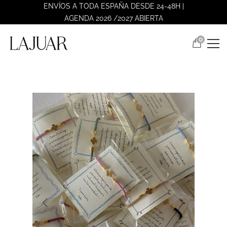
ENVÍOS A TODA ESPAÑA DESDE 24-48H |
AGENDA 2026 /2027 ABIERTA
0