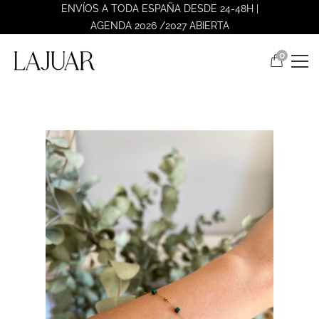
ENVÍOS A TODA ESPAÑA DESDE 24-48H |
AGENDA 2026 /2027 ABIERTA
0