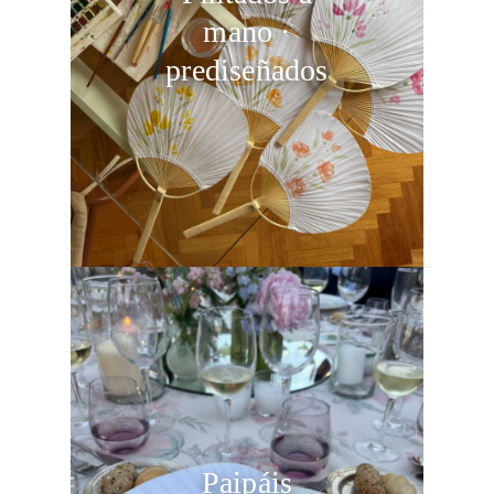
mano ·
prediseñados
Paipáis