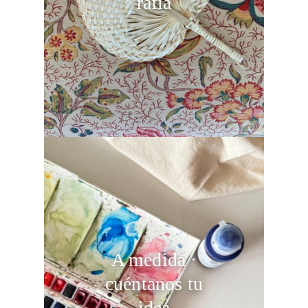
rafia
A medida ·
cuéntanos tu
idea