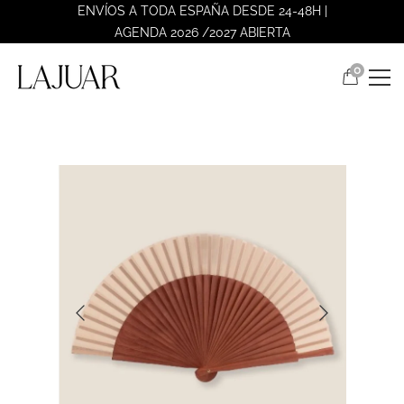
ENVÍOS A TODA ESPAÑA DESDE 24-48H |
AGENDA 2026 /2027 ABIERTA
0